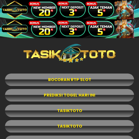
BOCORAN RTP SLOT
PREDIKSI TOGEL HARI INI
TASIKTOTO
TASIKTOTO